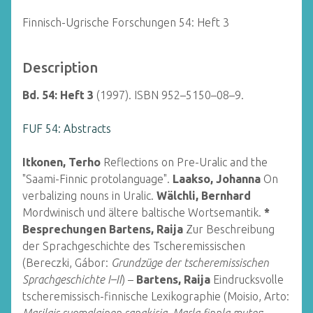
Finnisch-Ugrische Forschungen 54: Heft 3
Description
Bd. 54: Heft 3
(1997). ISBN 952–5150–08–9.
FUF 54: Abstracts
Itkonen, Terho
Reflections on Pre-Uralic and the
"Saami-Finnic protolanguage".
Laakso, Johanna
On
verbalizing nouns in Uralic.
Wälchli, Bernhard
Mordwinisch und ältere baltische Wortsemantik.
*
Besprechungen
Bartens, Raija
Zur Beschreibung
der Sprachgeschichte des Tscheremissischen
(Bereczki, Gábor:
Grundzüge der tscheremissischen
Sprachgeschichte I–II
) –
Bartens, Raija
Eindrucksvolle
tscheremissisch-finnische Lexikographie (Moisio, Arto: