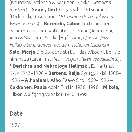
(Kelmakov, Valentin & Saarinen, Sirkka:
Udmurtin
murteet
) –
Sauer, Gert
Ostjakische Ortsnamen
(Radomski, Rosemarie:
Ortsnamen des ostjakischen
Wohngebietes
) –
Bereczki, Gábor
Texte aus der
tscheremissischen Volksüberlieferung (Alhoniemi,
Alho & Saarinen, Sirkka [Hg.]:
Timofej Jevsevjevs
Folklore-Sammlungen aus dem Tscheremissischen
) –
Salo, Merja
Die Sprache stirbt – das Wissen über sie
nimmt zu (Lauerma, Petri:
Vatjan kielen vokaalisointu
).
*
Berichte und Nekrologe
Helimski, E.
Hartmut
Katz 1943–1996 –
Bartens, Raija
György Lakó 1908–
1996 –
Alhoniemi, Alho
Paavo Siro 1909–1996 –
Kokkonen, Paula
Adolf Turkin 1936–1996 –
Mikola,
Tibor
Wolfgang Veenker 1940–1996.
Date
1997