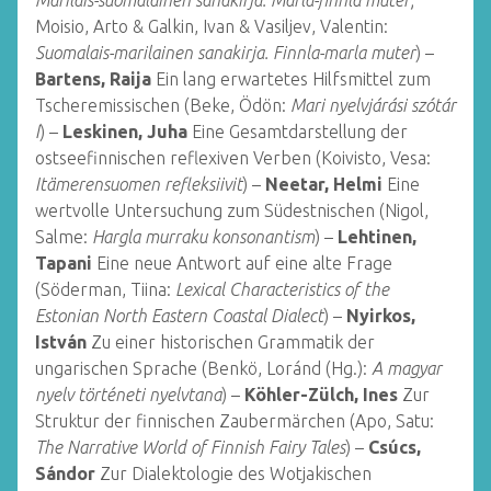
Marilais-suomalainen sanakirja. Marla-finnla muter
;
Moisio, Arto & Galkin, Ivan & Vasiljev, Valentin:
Suomalais-marilainen sanakirja. Finnla-marla muter
) –
Bartens, Raija
Ein lang erwartetes Hilfsmittel zum
Tscheremissischen (Beke, Ödön:
Mari nyelvjárási szótár
I
) –
Leskinen, Juha
Eine Gesamtdarstellung der
ostseefinnischen reflexiven Verben (Koivisto, Vesa:
Itämerensuomen refleksiivit
) –
Neetar, Helmi
Eine
wertvolle Untersuchung zum Südestnischen (Nigol,
Salme:
Hargla murraku konsonantism
) –
Lehtinen,
Tapani
Eine neue Antwort auf eine alte Frage
(Söderman, Tiina:
Lexical Characteristics of the
Estonian North Eastern Coastal Dialect
) –
Nyirkos,
István
Zu einer historischen Grammatik der
ungarischen Sprache (Benkö, Loránd (Hg.):
A magyar
nyelv történeti nyelvtana
) –
Köhler-Zülch, Ines
Zur
Struktur der finnischen Zaubermärchen (Apo, Satu:
The Narrative World of Finnish Fairy Tales
) –
Csúcs,
Sándor
Zur Dialektologie des Wotjakischen