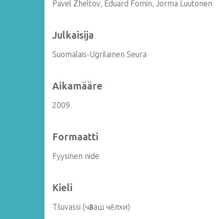
Pavel Zheltov, Eduard Fomin, Jorma Luutonen
Julkaisija
Suomalais-Ugrilainen Seura
Aikamääre
2009
Formaatti
Fyysinen nide
Kieli
Tšuvassi (чӑваш чĕлхи)