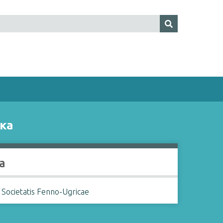
ыка
a
 Societatis Fenno-Ugricae