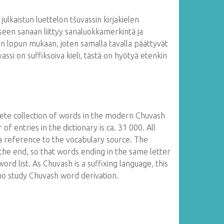
ulkaistun luettelon tšuvassin kirjakielen
iseen sanaan liittyy sanaluokkamerkintä ja
an lopun mukaan, joten samalla tavalla päättyvät
vassi on suffiksoiva kieli, tästä on hyötyä etenkin
lete collection of words in the modern Chuvash
f entries in the dictionary is ca. 31 000. All
a reference to the vocabulary source. The
he end, so that words ending in the same letter
rd list. As Chuvash is a suffixing language, this
 who study Chuvash word derivation.