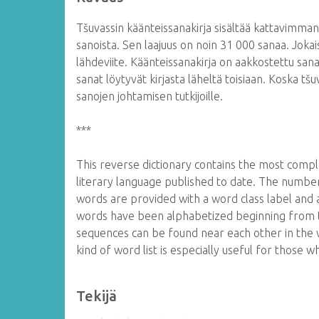
Tšuvassin käänteissanakirja sisältää kattavimman j
sanoista. Sen laajuus on noin 31 000 sanaa. Joka
lähdeviite. Käänteissanakirja on aakkostettu san
sanat löytyvät kirjasta läheltä toisiaan. Koska tšu
sanojen johtamisen tutkijoille.
***
This reverse dictionary contains the most comp
literary language published to date. The number o
words are provided with a word class label and 
words have been alphabetized beginning from t
sequences can be found near each other in the wo
kind of word list is especially useful for those
Tekijä