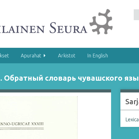
kset
Apurahat
Arkistot
In English
sh. Обратный словарь чувашского яз
Sarj
Lexica