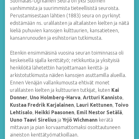
Suomalais-Ugrilainen Seura on yksi Suomen
vanhimmista ja suurimmista tieteellisistä seuroista.
Perustamisestaan lähtien (1883) seura on pyrkinyt
edistämään ns. uralilaisten ja altailaisten kielten ja näitä
kieliä puhuvien kansojen kulttuurien, kansatieteen,
kansanrunouden ja esihistorian tutkimusta.
Etenkin ensimmäisinä vuosina seuran toiminnassa oli
keskeisellä sijalla kenttätyö; retkikuntia ja yksityisiä
henkilöitä lähetettiin harjoittamaan kenttä- ja
arkistotutkimusta näiden kansojen asuttamilla alueilla.
Ennen Venäjän vallankumousta ehtivät monet
uralilaisten kielten ja kulttuurien tutkijat, kuten
Kai
Donner
,
Uno Holmberg-Harva
,
Artturi Kannisto
,
Kustaa Fredrik Karjalainen
,
Lauri Kettunen
,
Toivo
Lehtisalo
,
Heikki Paasonen
,
Emil Nestor Setälä
,
Uuno Taavi Sirelius
ja
Yrjö Wichmann
kerätä
mittavan ja pian korvaamattomaksi osoittautuneen
aineiston kenttätyömatkoillaan.