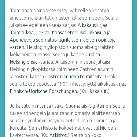
Toiminnan painopiste siirtyi vähitellen kerätyn
aineiston ja alan tutkimusten julkaisemiseen. Seura
julkaisee edelleen useaa sarjaa:
Aikakauskirjaa
,
Toimituksia
,
Lexica
,
Kansatieteellisiä julkaisuja
ja
Apuneuvoja suomalais-ugrilaisten kielten opintoja
varten
. Helsingin yliopiston suomalais-ugrilaisten
kieliaineiden kanssa seura julkaisee
Uralica
Helsingiensia
‑sarjaa. Aikaisemmin seura julkaisi
Helsingin yliopistossa toimineen Castrenianumin
laitosten kanssa
Castrenianumin toimitteita
. Lisäksi
seura tukee vuodesta 1901 ilmestynyttä aikakauskirjaa
Finnisch-Ugrische Forschungen
. (Ks.
Julkaisut
.)
Julkaisutoimintansa lisäksi Suomalais-Ugrilainen Seura
tukee stipendein ja apurahoin omasta aloitteestaan
seuran työaloihin liittyvää tieteellistä tutkimusta ja
keruuta. Sen arkisto ja kokoelmat ovat tutkijoiden
käytettävissä. (Ks.
Arkistot
.) Seura on koko