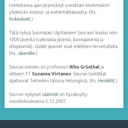
toimintansa ajan järjestänyt vuosittain keskimäärin
yhdeksän kokous- ja esitelmätilaisuutta. (Ks.
Kokoukset
.)
Tätä nykyä Suomalais-Ugrilaiseen Seuraan kuuluu noin
1000 jäsentä (vakinaisia jäseniä, kunniajäseniä ja
ulkojäseniä). Uudet jäsenet ovat edelleen tervetulleita.
(Ks.
Jäsenille
.)
Seuran esimies on professori
Riho Grünthal
ja
sihteeri FT
Susanna Virtanen
. Seuran toimitilat
sijaitsevat Tieteiden talossa Helsingissä. (Ks.
Henkilöt
.)
Seuran nykyiset
säännöt
on hyväksytty
vuosikokouksessa 2.12.2007.