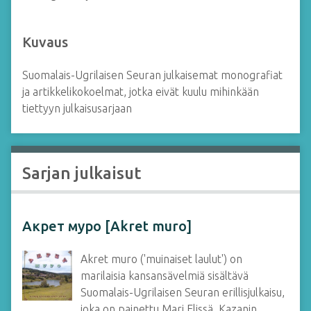
Kuvaus
Suomalais-Ugrilaisen Seuran julkaisemat monografiat
ja artikkelikokoelmat, jotka eivät kuulu mihinkään
tiettyyn julkaisusarjaan
Sarjan julkaisut
Акрет муро [Akret muro]
Akret muro ('muinaiset laulut') on
marilaisia kansansävelmiä sisältävä
Suomalais-Ugrilaisen Seuran erillisjulkaisu,
joka on painettu Mari Elissä. Kazanin