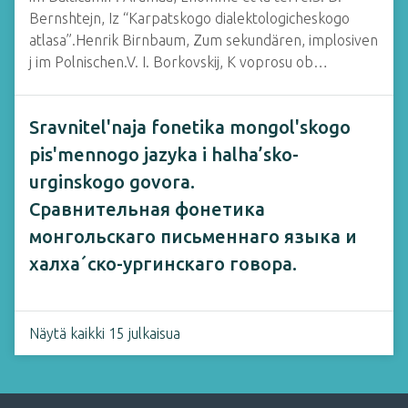
Bernshtejn, Iz “Karpatskogo dialektologicheskogo
atlasa”.Henrik Birnbaum, Zum sekundären, implosiven
j im Polnischen.V. I. Borkovskij, K voprosu ob…
Sravnitel'naja fonetika mongol'skogo
pis'mennogo jazyka i halha’sko-
urginskogo govora.
Сравнительная фонетика
монгольскаго письменнаго языка и
халха´ско-ургинскаго говора.
Näytä kaikki 15 julkaisua