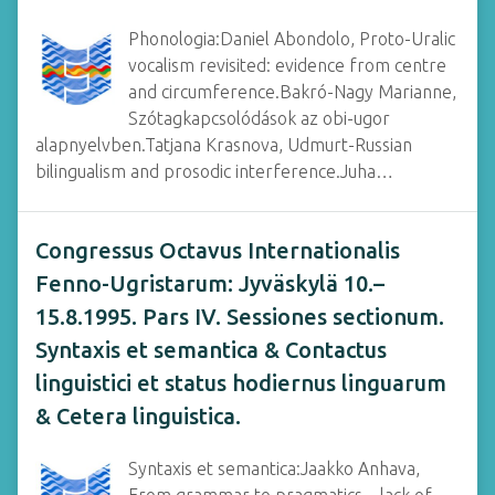
Phonologia:Daniel Abondolo, Proto-Uralic
vocalism revisited: evidence from centre
and circumference.Bakró-Nagy Marianne,
Szótagkapcsolódások az obi-ugor
alapnyelvben.Tatjana Krasnova, Udmurt-Russian
bilingualism and prosodic interference.Juha…
Congressus Octavus Internationalis
Fenno-Ugristarum: Jyväskylä 10.–
15.8.1995. Pars IV. Sessiones sectionum.
Syntaxis et semantica & Contactus
linguistici et status hodiernus linguarum
& Cetera linguistica.
Syntaxis et semantica:Jaakko Anhava,