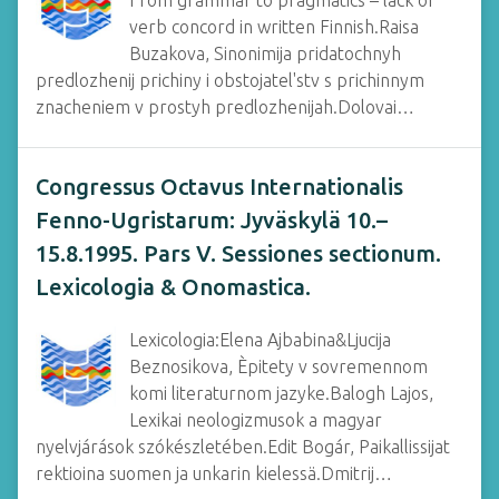
From grammar to pragmatics – lack of
verb concord in written Finnish.Raisa
Buzakova, Sinonimija pridatochnyh
predlozhenij prichiny i obstojatel'stv s prichinnym
znacheniem v prostyh predlozhenijah.Dolovai…
Congressus Octavus Internationalis
Fenno-Ugristarum: Jyväskylä 10.–
15.8.1995. Pars V. Sessiones sectionum.
Lexicologia & Onomastica.
Lexicologia:Elena Ajbabina&Ljucija
Beznosikova, Èpitety v sovremennom
komi literaturnom jazyke.Balogh Lajos,
Lexikai neologizmusok a magyar
nyelvjárások szókészletében.Edit Bogár, Paikallissijat
rektioina suomen ja unkarin kielessä.Dmitrij…