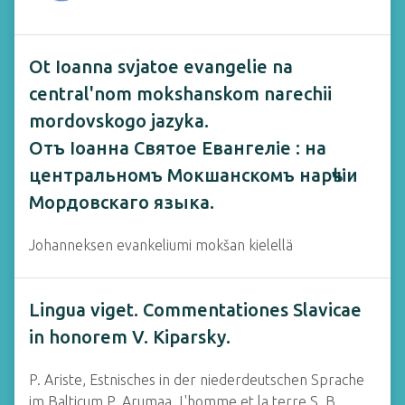
Ot Ioanna svjatoe evangelie na
central'nom mokshanskom narechii
mordovskogo jazyka.
Отъ Іоанна Святое Евангеліе : на
центральномъ Мокшанскомъ нарѣчіи
Мордовскаго языка.
Johanneksen evankeliumi mokšan kielellä
Lingua viget. Commentationes Slavicae
in honorem V. Kiparsky.
P. Ariste, Estnisches in der niederdeutschen Sprache
im Balticum.P. Arumaa, L'homme et la terre.S. B.