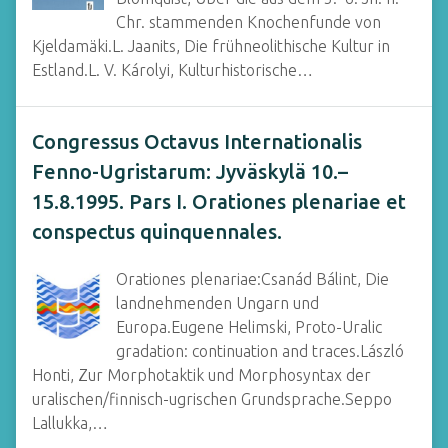
Chr. stammenden Knochenfunde von
Kjeldamäki.L. Jaanits, Die frühneolithische Kultur in
Estland.L. V. Károlyi, Kulturhistorische…
Congressus Octavus Internationalis
Fenno-Ugristarum: Jyväskylä 10.–
15.8.1995. Pars I. Orationes plenariae et
conspectus quinquennales.
Orationes plenariae:Csanád Bálint, Die
landnehmenden Ungarn und
Europa.Eugene Helimski, Proto-Uralic
gradation: continuation and traces.László
Honti, Zur Morphotaktik und Morphosyntax der
uralischen/finnisch-ugrischen Grundsprache.Seppo
Lallukka,…