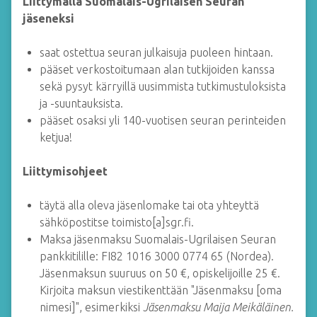
Liittymällä Suomalais-Ugrilaisen Seuran
jäseneksi
saat ostettua seuran julkaisuja puoleen hintaan.
pääset verkostoitumaan alan tutkijoiden kanssa
sekä pysyt kärryillä uusimmista tutkimustuloksista
ja -suuntauksista.
pääset osaksi yli 140-vuotisen seuran perinteiden
ketjua!
Liittymisohjeet
täytä alla oleva jäsenlomake tai ota yhteyttä
sähköpostitse toimisto[a]sgr.fi.
Maksa jäsenmaksu Suomalais-Ugrilaisen Seuran
pankkitilille: FI82 1016 3000 0774 65 (Nordea).
Jäsenmaksun suuruus on 50 €, opiskelijoille 25 €.
Kirjoita maksun viestikenttään "Jäsenmaksu [oma
nimesi]", esimerkiksi
Jäsenmaksu Maija Meikäläinen.