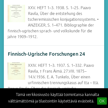
XXV. HEFT 1–3. 1938. S. 1–25. Paavo
Ravila, Über die entstehung des
tscheremissischen konjugationssystems. •
ANZEIGER, S. 1–471. Bibliographie der
finnisch-ugrischen sprach- und volkskunde für die
jahre 1909–1912.
Finnisch-Ugrische Forschungen 24
XXIV. HEFT 1–3. 1937. S. 1–332. Paavo
Ravila, † Frans Äimä. 27.VIII. 1875–
14.V.1936. E. A. Tunkelo, Über einen
urfinnischen trennungskasus auf tta ~ ttä.
Paavo Ravila, Über das finnisch-ugrische
komparativsuffix. Uno Harva, Antero Vipunen.
Tämä verkkosivusto käyttää toimintansa kannalta
Albert…
välttämättömiä ja tilastointiin käytettäviä evästeitä.
OK