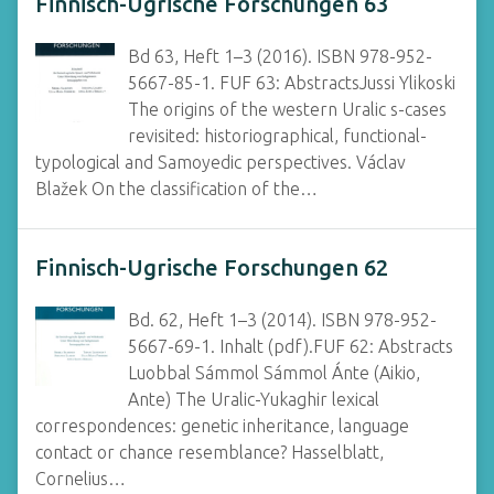
Finnisch-Ugrische Forschungen 63
Bd 63, Heft 1–3 (2016). ISBN 978-952-
5667-85-1. FUF 63: AbstractsJussi Ylikoski
The origins of the western Uralic s-cases
revisited: historiographical, functional-
typological and Samoyedic perspectives. Václav
Blažek On the classification of the…
Finnisch-Ugrische Forschungen 62
Bd. 62, Heft 1–3 (2014). ISBN 978-952-
5667-69-1. Inhalt (pdf).FUF 62: Abstracts
Luobbal Sámmol Sámmol Ánte (Aikio,
Ante) The Uralic-Yukaghir lexical
correspondences: genetic inheritance, language
contact or chance resemblance? Hasselblatt,
Cornelius…