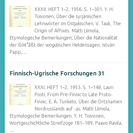
XXXII. HEFT 1–2. 1956. S. 1–301. Y. H.
Toivonen, Über die syrjänischen
Lehnwörter im Ostjakischen. V. Tauli, The
Origin of Affixes. Matti Liimola,
Etymologische Bemerkungen; Über die Nationalität
der ßòit°åßt der wogulischen Heldensagen. István
Papp,…
Finnisch-Ugrische Forschungen 31
XXXI. HEFT 1–2. 1953. S. 1–148. Lauri
Posti, From Pre-Finnic to Late Proto-
Finnic. E. A. Tunkelo, Über die Ortsnamen
Nordrusslands auf -as. Matti Liimola,
Etymologische Bemerkungen. Y. H. Toivonen,
Wortgeschichtliche Streifzüge 181–189. Paavo Ravila,
…