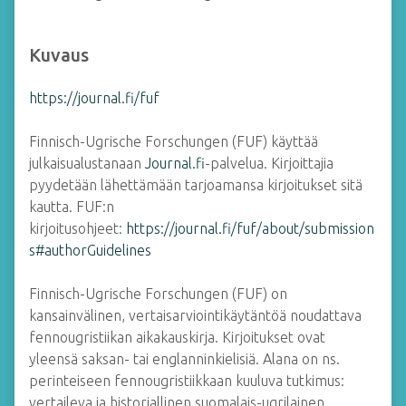
Kuvaus
https://journal.fi/fuf
Finnisch-Ugrische Forschungen (FUF) käyttää
julkaisualustanaan
Journal.fi
-palvelua. Kirjoittajia
pyydetään lähettämään tarjoamansa kirjoitukset sitä
kautta. FUF:n
kirjoitusohjeet:
https://journal.fi/fuf/about/submission
s#authorGuidelines
Finnisch-Ugrische Forschungen (FUF) on
kansainvälinen, vertaisarviointikäytäntöä noudattava
fennougristiikan aikakauskirja. Kirjoitukset ovat
yleensä saksan- tai englanninkielisiä. Alana on ns.
perinteiseen fennougristiikkaan kuuluva tutkimus:
vertaileva ja historiallinen suomalais-ugrilainen