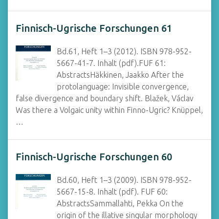
Finnisch-Ugrische Forschungen 61
Bd.61, Heft 1–3 (2012). ISBN 978-952-
5667-41-7. Inhalt (pdf).FUF 61:
AbstractsHäkkinen, Jaakko After the
protolanguage: Invisible convergence,
false divergence and boundary shift. Blažek, Václav
Was there a Volgaic unity within Finno-Ugric? Knüppel,
…
Finnisch-Ugrische Forschungen 60
Bd.60, Heft 1–3 (2009). ISBN 978-952-
5667-15-8. Inhalt (pdf). FUF 60:
AbstractsSammallahti, Pekka On the
origin of the illative singular morphology