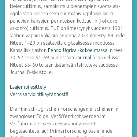
kielentutkimus, samoin muu pienempien suomalais-
ugrilaisten kielten sekä suomalais-ugrilaisia kieliä
puhuvien kansojen perinteisen kulttuurin (folklore,
uskonto) tutkimus. FUF on ilmestynyt vuodesta 1901
lähtien vapain väliajoin. Vuonna 2024 ilmestyi 69. nide.
Niteet 1
–
29 on saatavilla digitaalisessa muodossa
Kansalliskirjaston
Fenno Ugrica -kokoelmassa
, niteet
30
–52 sekä 61–
69 puolestaan
Journal.fi
-palvelussa.
Niteet 53
–
60 tullaan lisäämään lähitulevaisuudessa
Journal.fi-sivustolle.
Laajempi esittely
Vertaisarviointikäytännöstä
Die Finnisch-Ugrischen Forschungen erscheinen in
zwangloser Folge. Veröffentlicht werden im
Verfahren der
peer review
anonymisiert
begutachtete, auf Primärforschung basierende