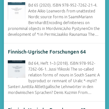
Bd 65 (2020). ISBN 978-952-7262-21-4.
Ante Aikio Loanwords from unattested
Nordic source forms in SaamiMariann
BernhardtEncoding definiteness on
pronominal objects in MordvinicJuho PystynenOn the
development of *i in PermicJaakko Raunamaa The…
Finnisch-Ugrische Forschungen 64
Bd 64, Heft 1–3 (2018). ISBN 978-952-
7262-06-1. Jussi Ylikoski The so-called
relation forms of nouns in South Saami: A
byproduct or remnant of Uralic *-mpV?
Santeri Junttila Altlettgallische Lehnwörter in den
mordwinischen Sprachen? Denis Kuzmin From…