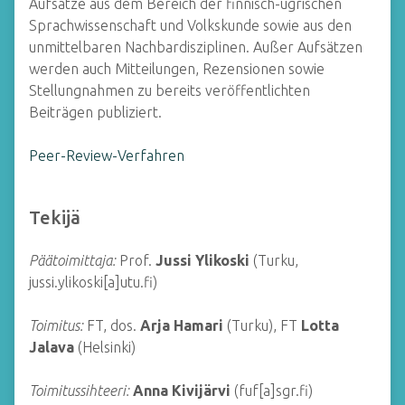
Aufsätze aus dem Bereich der finnisch-ugrischen
Sprachwissenschaft und Volkskunde sowie aus den
unmittelbaren Nachbardisziplinen. Außer Aufsätzen
werden auch Mitteilungen, Rezensionen sowie
Stellungnahmen zu bereits veröffentlichten
Beiträgen publiziert.
Peer-Review-Verfahren
Tekijä
Päätoimittaja:
Prof.
Jussi Ylikoski
(Turku,
jussi.ylikoski[a]utu.fi)
Toimitus:
FT, dos.
Arja Hamari
(Turku), FT
Lotta
Jalava
(Helsinki)
Toimitussihteeri:
Anna Kivijärvi
(fuf[a]sgr.fi)