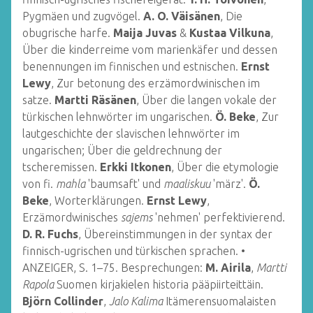
Pygmäen und zugvögel.
A. O. Väisänen
, Die
obugrische harfe.
Maija Juvas
&
Kustaa Vilkuna
,
Über die kinderreime vom marienkäfer und dessen
benennungen im finnischen und estnischen.
Ernst
Lewy
, Zur betonung des erzämordwinischen im
satze.
Martti Räsänen
, Über die langen vokale der
türkischen lehnwörter im ungarischen.
Ö. Beke
, Zur
lautgeschichte der slavischen lehnwörter im
ungarischen; Über die geldrechnung der
tscheremissen.
Erkki Itkonen
, Über die etymologie
von fi.
mahla
'baumsaft' und
maaliskuu
'märz'.
Ö.
Beke
, Worterklärungen.
Ernst Lewy
,
Erzämordwinisches
sajems
'nehmen' perfektivierend.
D. R. Fuchs
, Übereinstimmungen in der syntax der
finnisch-ugrischen und türkischen sprachen. •
ANZEIGER, S. 1–75. Besprechungen:
M. Airila
,
Martti
Rapola
Suomen kirjakielen historia pääpiirteittäin.
Björn Collinder
,
Jalo Kalima
Itämerensuomalaisten