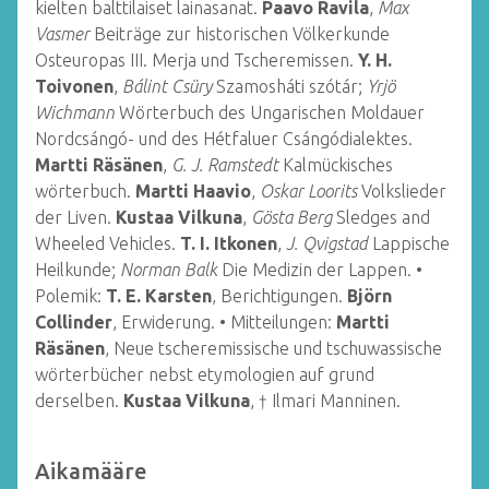
kielten balttilaiset lainasanat.
Paavo Ravila
,
Max
Vasmer
Beiträge zur historischen Völkerkunde
Osteuropas III. Merja und Tscheremissen.
Y. H.
Toivonen
,
Bálint Csüry
Szamosháti szótár;
Yrjö
Wichmann
Wörterbuch des Ungarischen Moldauer
Nordcsángó- und des Hétfaluer Csángódialektes.
Martti Räsänen
,
G. J. Ramstedt
Kalmückisches
wörterbuch.
Martti Haavio
,
Oskar Loorits
Volkslieder
der Liven.
Kustaa Vilkuna
,
Gösta Berg
Sledges and
Wheeled Vehicles.
T. I. Itkonen
,
J. Qvigstad
Lappische
Heilkunde;
Norman Balk
Die Medizin der Lappen. •
Polemik:
T. E. Karsten
, Berichtigungen.
Björn
Collinder
, Erwiderung. • Mitteilungen:
Martti
Räsänen
, Neue tscheremissische und tschuwassische
wörterbücher nebst etymologien auf grund
derselben.
Kustaa Vilkuna
, † Ilmari Manninen.
Aikamääre