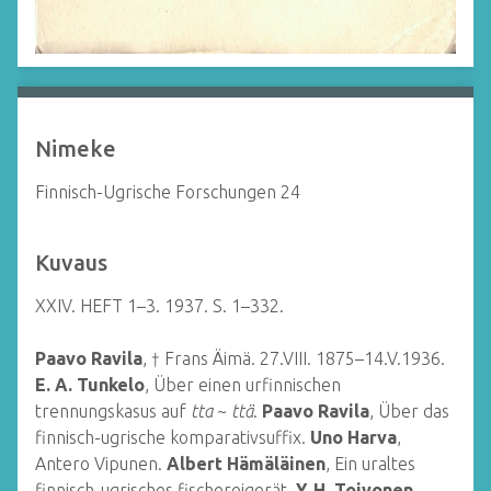
Nimeke
Finnisch-Ugrische Forschungen 24
Kuvaus
XXIV. HEFT 1–3. 1937. S. 1–332.
Paavo Ravila
, † Frans Äimä. 27.VIII. 1875–14.V.1936.
E. A. Tunkelo
, Über einen urfinnischen
trennungskasus auf
tta
~
ttä
.
Paavo Ravila
, Über das
finnisch-ugrische komparativsuffix.
Uno Harva
,
Antero Vipunen.
Albert Hämäläinen
, Ein uraltes
finnisch-ugrisches fischereigerät.
Y. H. Toivonen
,