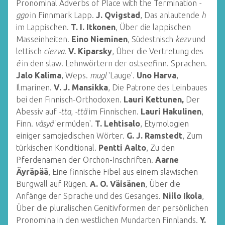
Pronominal Adverbs of Place with the Termination
-
ggo
in Finnmark Lapp.
J. Qvigstad
, Das anlautende
h
im Lappischen.
T. I. Itkonen
, Über die lappischen
Masseinheiten.
Eino Nieminen
, Südestnisch
kezv
und
lettisch
ciezva
.
V. Kiparsky
, Über die Vertretung des
ê
in den slaw. Lehnwörtern der ostseefinn. Sprachen.
Jalo Kalima
, Weps.
mugl
'Lauge'.
Uno Harva
,
Ilmarinen.
V. J. Mansikka
, Die Patrone des Leinbaues
bei den Finnisch-Orthodoxen.
Lauri Kettunen,
Der
Abessiv auf
-tta
,
-ttä
im Finnischen.
Lauri Hakulinen
,
Finn.
väsyä
'ermüden'.
T. Lehtisalo
, Etymologien
einiger samojedischen Wörter.
G. J. Ramstedt
, Zum
türkischen Konditional.
Pentti Aalto
, Zu den
Pferdenamen der Orchon-Inschriften.
Aarne
Äyräpää
, Eine finnische Fibel aus einem slawischen
Burgwall auf Rügen.
A. O. Väisänen
, Über die
Anfänge der Sprache und des Gesanges.
Niilo Ikola
,
Über die pluralischen Genitivformen der persönlichen
Pronomina in den westlichen Mundarten Finnlands.
Y.