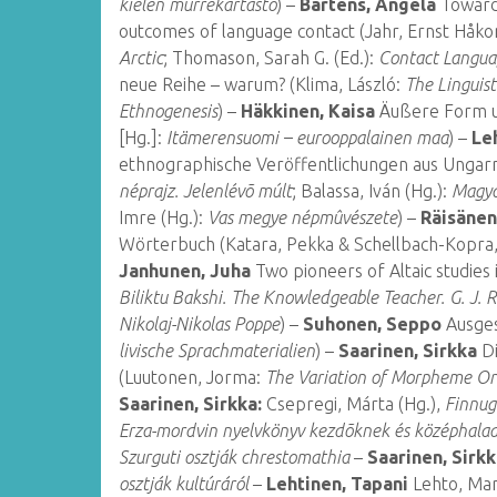
kielen murrekartasto
) –
Bartens, Angela
Towards
outcomes of language contact (Jahr, Ernst Håkon
Arctic
; Thomason, Sarah G. (Ed.):
Contact Languag
neue Reihe – warum? (Klima, László:
The Linguist
Ethnogenesis
) –
Häkkinen, Kaisa
Äußere Form und
[Hg.]:
Itämerensuomi – eurooppalainen maa
) –
Leh
ethnographische Veröffentlichungen aus Ungarn
néprajz. Jelenlévõ múlt
; Balassa, Iván (Hg.):
Magya
Imre (Hg.):
Vas megye népmûvészete
) –
Räisänen
Wörterbuch (Katara, Pekka & Schellbach-Kopra,
Janhunen, Juha
Two pioneers of Altaic studies 
Biliktu Bakshi. The Knowledgeable Teacher. G. J. R
Nikolaj-Nikolas Poppe
) –
Suhonen, Seppo
Ausges
livische Sprachmaterialien
) –
Saarinen, Sirkka
Di
(Luutonen, Jorma:
The Variation of Morpheme Or
Saarinen, Sirkka:
Csepregi, Márta (Hg.),
Finnug
Erza-mordvin nyelvkönyv kezdõknek és középhala
Szurguti osztják chrestomathia
–
Saarinen, Sirk
osztják kultúráról
–
Lehtinen, Tapani
Lehto, Man