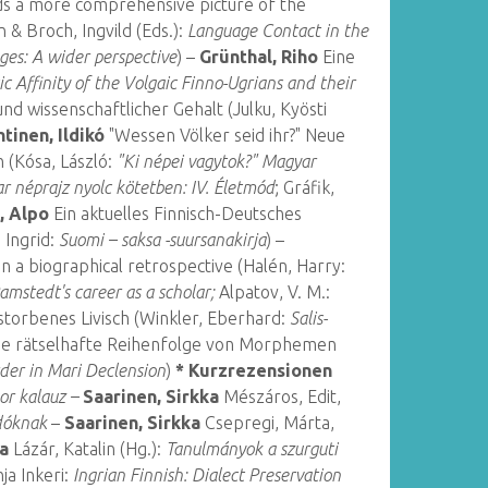
 a more comprehensive picture of the
 & Broch, Ingvild (Eds.):
Language Contact in the
es: A wider perspective
) –
Grünthal, Riho
Eine
ic Affinity of the Volgaic Finno-Ugrians and their
 wissenschaftlicher Gehalt (Julku, Kyösti
tinen, Ildikó
"Wessen Völker seid ihr?" Neue
 (Kósa, László:
"Ki népei vagytok?" Magyar
r néprajz nyolc kötetben: IV. Életmód
; Gráfik,
, Alpo
Ein aktuelles Finnisch-Deutsches
 Ingrid:
Suomi – saksa -suursanakirja
) –
in a biographical retrospective (Halén, Harry:
amstedt's career as a scholar;
Alpatov, V. M.:
torbenes Livisch (Winkler, Eberhard:
Salis-
e rätselhafte Reihenfolge von Morphemen
der in Mari Declension
)
* Kurzrezensionen
or kalauz –
Saarinen, Sirkka
Mészáros, Edit,
dóknak
–
Saarinen, Sirkka
Csepregi, Márta,
ka
Lázár, Katalin (Hg.):
Tanulmányok a szurguti
ja Inkeri:
Ingrian Finnish: Dialect Preservation