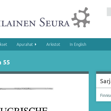
kset
Apurahat
Arkistot
In English
n 55
Sarj
Finni