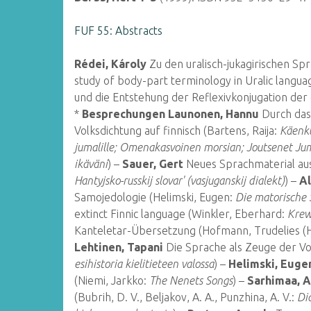
FUF 55: Abstracts
Rédei, Károly
Zu den uralisch-jukagirischen Sp
study of body-part terminology in Uralic langua
und die Entstehung der Reflexivkonjugation de
*
Besprechungen
Launonen, Hannu
Durch das
Volksdichtung auf finnisch (Bartens, Raija:
Käenkuk
jumalille; Omenakasvoinen morsian; Joutsenet Juma
ikäväni
) –
Sauer, Gert
Neues Sprachmaterial aus
Hantyjsko-russkij slovar' (vasjuganskij dialekt)
) –
Al
Samojedologie (Helimski, Eugen:
Die matorische
extinct Finnic language (Winkler, Eberhard:
Krew
Kanteletar-Übersetzung (Hofmann, Trudelies (H
Lehtinen, Tapani
Die Sprache als Zeuge der Vo
esihistoria kielitieteen valossa
) –
Helimski, Euge
(Niemi, Jarkko:
The Nenets Songs
) –
Sarhimaa, A
(Bubrih, D. V., Beljakov, A. A., Punzhina, A. V.:
Dia