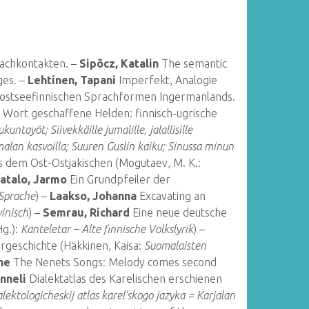
rachkontakten. –
Sipõcz, Katalin
The semantic
ges. –
Lehtinen, Tapani
Imperfekt, Analogie
r ostseefinnischen Sprachformen Ingermanlands.
 Wort geschaffene Helden: finnisch-ugrische
untayöt; Siivekkäille jumalille, jalallisille
lan kasvoilla; Suuren Guslin kaiku; Sinussa minun
 dem Ost-Ostjakischen (Mogutaev, M. K.:
atalo, Jarmo
Ein Grundpfeiler der
 Sprache
) –
Laakso, Johanna
Excavating an
inisch
) –
Semrau, Richard
Eine neue deutsche
g.):
Kanteletar – Alte finnische Volkslyrik
) –
rgeschichte (Häkkinen, Kaisa:
Suomalaisten
ne
The Nenets Songs: Melody comes second
nneli
Dialektatlas des Karelischen erschienen
lektologicheskij atlas karel'skogo jazyka = Karjalan