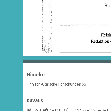
Nimeke
Finnisch-Ugrische Forschungen 55
Kuvaus
Bd. 55, Heft 1–3
(1999). ISBN 952–5150–29–1.