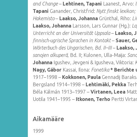
and Change
–
Lehtinen, Tapani
Laanest, Arvo:
Tapani
Ganander, Christfrid:
Nytt finskt lexikon;
Hakemisto
–
Laakso, Johanna
Grünthal, Riho:
Li
Laakso, Johanna
Larsson, Lars Gunnar (Hg.):
La
Unterricht an der Universität Uppsala
–
Laakso, 
finnisch-ugrische Sprachen in Kontakt
–
Sauer, G
Wörterbuch des Ungarischen, Bd. II–III
–
Laakso,
sanojen alkuperä,
Bd. II; Kulonen, Ulla-Maija:
Sano
Johanna
Igushev, Jevgeni & Igusheva, Viktoria:
K
Nagy, Gábor
Kassai, Ilona:
Fonetika
* Berichte
1917–1998 –
Kokkonen, Paula
Gennadij Barak
Bergsland 1914–1998 –
Lehtimäki, Pekka
Terh
Béla Kálmán 1913–1997 –
Virtanen, Leea
Matt
Uotila 1941–1995 –
Itkonen, Terho
Pertti Virt
Aikamääre
1999