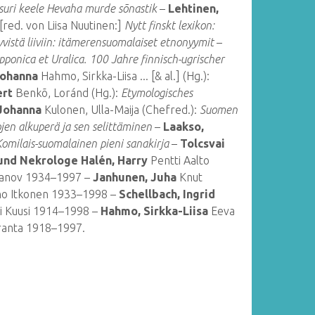
Isuri keele Hevaha murde sõnastik
–
Lehtinen,
[red. von Liisa Nuutinen:]
Nytt finskt lexikon:
vvistä liiviin: itämerensuomalaiset etnonyymit
–
pponica et Uralica. 100 Jahre finnisch-ugrischer
Johanna
Hahmo, Sirkka-Liisa ... [& al.] (Hg.):
ert
Benkõ, Loránd (Hg.):
Etymologisches
 Johanna
Kulonen, Ulla-Maija (Chefred.):
Suomen
jen alkuperä ja sen selittäminen
–
Laakso,
omilais-suomalainen pieni sanakirja
–
Tolcsvai
 und Nekrologe
Halén, Harry
Pentti Aalto
sanov 1934–1997 –
Janhunen, Juha
Knut
o Itkonen 1933–1998 –
Schellbach, Ingrid
i Kuusi 1914–1998 –
Hahmo, Sirkka-Liisa
Eeva
aranta 1918–1997.