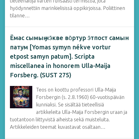
tieteenaloja varten runsaasti termistöä, jota
hyödynnettiin marinkielisissä oppikirjoissa. Poliittinen
tilanne…
Ёмас сымыӈ нэ̄кве во̄ртур э̄тпост самын
патум [Yomas symyn nékve vortur
etpost samyn patum]. Scripta
miscellanea in honorem Ulla-Maija
Forsberg. (SUST 275)
Teos on koottu professori Ulla-Maija
Forsbergin (s. 2.8.1960) 60-vuotispäivän
kunniaksi. Se sisältää tieteellisiä
artikkeleita Ulla-Maija Forsbergin uraan ja
tuotantoon liittyvistä aiheista sekä muisteluita.
Artikkeleiden teemat kuvastavat osaltaan…