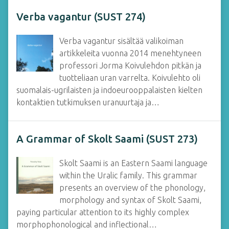
Verba vagantur (SUST 274)
Verba vagantur sisältää valikoiman
artikkeleita vuonna 2014 menehtyneen
professori Jorma Koivulehdon pitkän ja
tuotteliaan uran varrelta. Koivulehto oli
suomalais-ugrilaisten ja indoeurooppalaisten kielten
kontaktien tutkimuksen uranuurtaja ja…
A Grammar of Skolt Saami (SUST 273)
Skolt Saami is an Eastern Saami language
within the Uralic family. This grammar
presents an overview of the phonology,
morphology and syntax of Skolt Saami,
paying particular attention to its highly complex
morphophonological and inflectional…