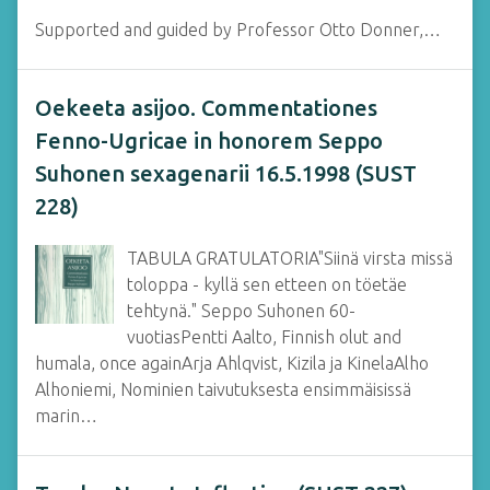
Supported and guided by Professor Otto Donner,…
Oekeeta asijoo. Commentationes
Fenno-Ugricae in honorem Seppo
Suhonen sexagenarii 16.5.1998 (SUST
228)
TABULA GRATULATORIA"Siinä virsta missä
toloppa - kyllä sen etteen on töetäe
tehtynä." Seppo Suhonen 60-
vuotiasPentti Aalto, Finnish olut and
humala, once againArja Ahlqvist, Kizila ja KinelaAlho
Alhoniemi, Nominien taivutuksesta ensimmäisissä
marin…