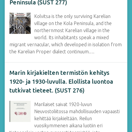
Peninsula (SUST 277)
Kolvitsa is the only surviving Karelian
village on the Kola Peninsula, and the
northern­most Karelian village in the
world. Its inhabitants speak a mixed
migrant vernacular, which developed in isolation from
the Karelian Proper dialect continuum.…
Marin kirjakielten termistön kehitys
1920- ja 1930-luvulla. Elollista luontoa
tutkivat tieteet. (SUST 276)
Marilaiset saivat 1920-luvun
Neuvostoliitossa mahdollisuuden vapaasti
kehittää kirjakieltään. Reilun
vuosikymmenen aikana luotiin eri