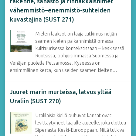
rakenne, sanasto ja rinnakkaisnimet
vähemmistö–enemmistö-suhteiden
kuvastajina (SUST 271)
Mielen laaksot on laaja tutkimus neljän
saamen kielen paikannimistä omassa
kulttuurisessa kontekstissaan – keskisessä
Ruotsissa, pohjoisimmassa Suomessa ja
Venäjän puolella Petsamossa. Kyseessä on
ensimmäinen kerta, kun useiden saamen kielten…
Juuret marin murteissa, latvus yltää
Uraliin (SUST 270)
Uralilaisia kieliä puhuvat kansat ovat
levittäytyneet laajalle alueelle, joka ulottuu
Siperiasta Keski-Eurooppaan. Niitä tutkiva