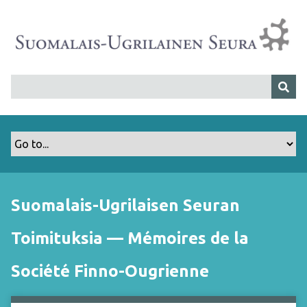
S
i
i
r
r
y
p
ä
ä
s
i
s
Suomalais-Ugrilaisen Seuran
ä
l
Toimituksia — Mémoires de la
t
ö
Société Finno-Ougrienne
ö
n