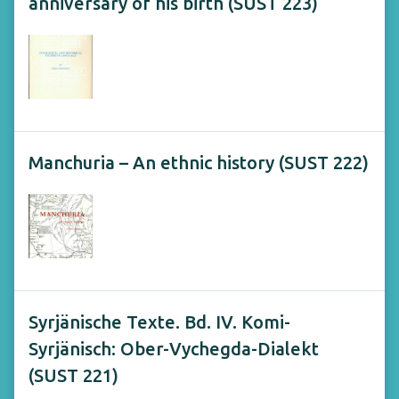
anniversary of his birth (SUST 223)
Manchuria – An ethnic history (SUST 222)
Syrjänische Texte. Bd. IV. Komi-
Syrjänisch: Ober-Vychegda-Dialekt
(SUST 221)