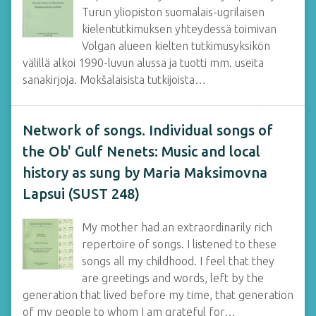
Turun yliopiston suomalais-ugrilaisen
kielentutkimuksen yhteydessä toimivan
Volgan alueen kielten tutkimusyksikön
välillä alkoi 1990-luvun alussa ja tuotti mm. useita
sanakirjoja. Mokšalaisista tutkijoista…
Network of songs. Individual songs of
the Ob' Gulf Nenets: Music and local
history as sung by Maria Maksimovna
Lapsui (SUST 248)
My mother had an extraordinarily rich
repertoire of songs. I listened to these
songs all my childhood. I feel that they
are greetings and words, left by the
generation that lived before my time, that generation
of my people to whom I am grateful for…