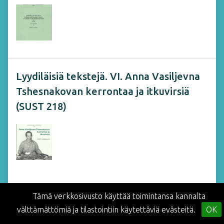
Lyydiläisiä tekstejä. VI. Anna Vasiljevna
Tshesnakovan kerrontaa ja itkuvirsiä
(SUST 218)
Tämä verkkosivusto käyttää toimintansa kannalta
Näytä kaikki 180 julkaisua
välttämättömiä ja tilastointiin käytettäviä evästeitä.
OK