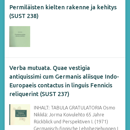
Permiläisten kielten rakenne ja kehitys
(SUST 238)
Verba mutuata. Quae vestigia
antiquissimi cum Germanis aliisque Indo-
Europaeis contactus in linguis Fennicis
reliquerint (SUST 237)
INHALT: TABULA GRATULATORIA Osmo
Nikkilä: Jorma Koivulehto 65 Jahre
Rückblick und Perspektiven I. (1971)
Germanisch-finnische Lehnbeziehungen I