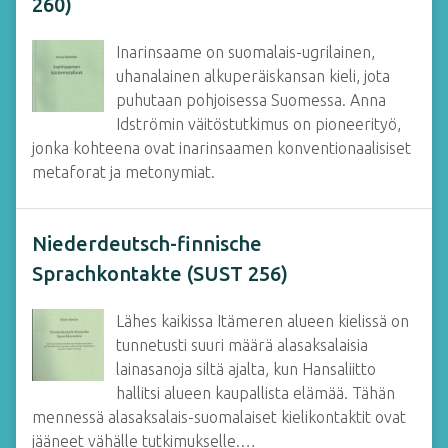
260)
Inarinsaame on suomalais-ugrilainen,
uhanalainen alkuperäiskansan kieli, jota
puhutaan pohjoisessa Suomessa. Anna
Idströmin väitöstutkimus on pioneerityö,
jonka kohteena ovat inarinsaamen konventionaalisiset
metaforat ja metonymiat.
Niederdeutsch-finnische
Sprachkontakte (SUST 256)
Lähes kaikissa Itämeren alueen kielissä on
tunnetusti suuri määrä alasaksalaisia
lainasanoja siltä ajalta, kun Hansaliitto
hallitsi alueen kaupallista elämää. Tähän
mennessä alasaksalais-suomalaiset kielikontaktit ovat
jääneet vähälle tutkimukselle.…