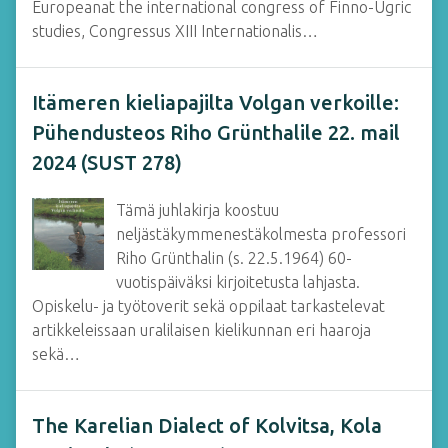
Europeanat the international congress of Finno-Ugric
studies, Congressus XIII Internationalis…
Itämeren kieliapajilta Volgan verkoille:
Pühendusteos Riho Grünthalile 22. mail
2024 (SUST 278)
Tämä juhlakirja koostuu
neljästäkymmenestäkolmesta professori
Riho Grünthalin (s. 22.5.1964) 60-
vuotispäiväksi kirjoitetusta lahjasta.
Opiskelu- ja työtoverit sekä oppilaat tarkastelevat
artikkeleissaan uralilaisen kielikunnan eri haaroja
sekä…
The Karelian Dialect of Kolvitsa, Kola