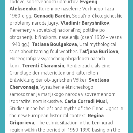
rodovoj sobstvennosti udmurtov.
Evgenij
Alekseenko
, Korennoe naselenie Verhnego Taza
1960-e gg.
Gennadij Bardin
, Social'no-èkologicheskie
problemy naroda jugry.
Vladimir Baryshnikov
,
Peremeny v sovetskoj nacional'noj politike po
otnosheniju k finskomu naseleniju (osen' 1939 – vesna
1940 gg.).
Tatiana Boulgakova
, Ural mythological
tales about taming foul weather.
Tat'jana Burilova
,
Horeografija v svjatochnoj obrjadnosti naroda
komi.
Terenti Charamsin
, Rentierzucht als eine
Grundlage der materiellen und kulturellen
Entwicklung der ob-ugrischen Völker.
Svetlana
Chervonnaja
, Vyrazhenie ètnicheskogo
samosoznanija marijskogo naroda v sovremennom
izobrazitel'nom iskusstve.
Carla Corradi Musi
,
Studies in the beliefs and myths of the Finno-Ugrics in
the new European historical context.
Regina
Grigorieva
, The ethnic situation in the Leningrad
region within the period of 1950-1990 basing on the