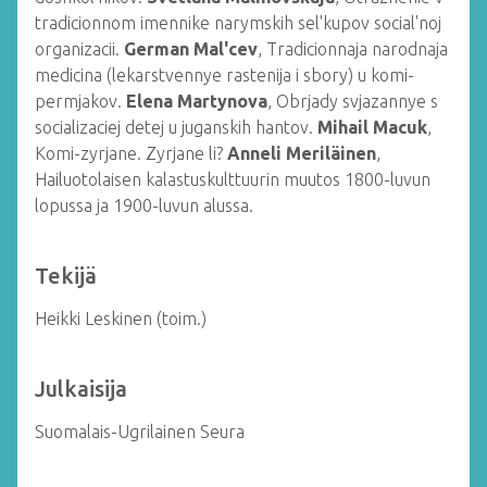
tradicionnom imennike narymskih sel'kupov social'noj
organizacii.
German Mal'cev
, Tradicionnaja narodnaja
medicina (lekarstvennye rastenija i sbory) u komi-
permjakov.
Elena Martynova
, Obrjady svjazannye s
socializaciej detej u juganskih hantov.
Mihail Macuk
,
Komi-zyrjane. Zyrjane li?
Anneli Meriläinen
,
Hailuotolaisen kalastuskulttuurin muutos 1800-luvun
lopussa ja 1900-luvun alussa.
Tekijä
Heikki Leskinen (toim.)
Julkaisija
Suomalais-Ugrilainen Seura