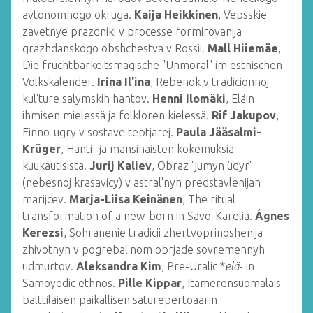
avtonomnogo okruga.
Kaija Heikkinen
, Vepsskie
zavetnye prazdniki v processe formirovanija
grazhdanskogo obshchestva v Rossii.
Mall Hiiemäe
,
Die fruchtbarkeitsmagische "Unmoral" im estnischen
Volkskalender.
Irina Il'ina
, Rebenok v tradicionnoj
kul'ture salymskih hantov.
Henni Ilomäki
, Eläin
ihmisen mielessä ja folkloren kielessä.
Rif Jakupov
,
Finno-ugry v sostave teptjarej.
Paula Jääsalmi-
Krüger
, Hanti- ja mansinaisten kokemuksia
kuukautisista.
Jurij Kaliev
, Obraz "jumyn üdyr"
(nebesnoj krasavicy) v astral'nyh predstavlenijah
marijcev.
Marja-Liisa Keinänen
, The ritual
transformation of a new-born in Savo-Karelia.
Ágnes
Kerezsi
, Sohranenie tradicii zhertvoprinoshenija
zhivotnyh v pogrebal'nom obrjade sovremennyh
udmurtov.
Aleksandra Kim
, Pre-Uralic *
elä
- in
Samoyedic ethnos.
Pille Kippar
, Itämerensuomalais-
balttilaisen paikallisen saturepertoaarin