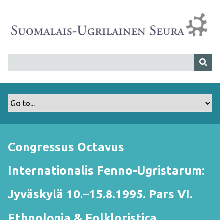
S
i
i
r
r
y
p
ä
ä
s
i
s
Congressus Octavus
ä
l
Internationalis Fenno-Ugristarum:
t
ö
Jyväskylä 10.–15.8.1995. Pars VI.
ö
n
Ethnologia & Folkloristica.