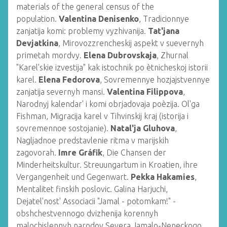
materials of the general census of the
population.
Valentina Denisenko
, Tradicionnye
zanjatija komi: problemy vyzhivanija.
Tat'jana
Devjatkina
, Mirovozzrencheskij aspekt v suevernyh
primetah mordvy.
Elena Dubrovskaja
, Zhurnal
"Karel'skie izvestija" kak istochnik po ètnicheskoj istorii
karel.
Elena Fedorova
, Sovremennye hozjajstvennye
zanjatija severnyh mansi.
Valentina Filippova
,
Narodnyj kalendar' i komi obrjadovaja poèzija. Ol'ga
Fishman, Migracija karel v Tihvinskij kraj (istorija i
sovremennoe sostojanie).
Natal'ja Gluhova
,
Nagljadnoe predstavlenie ritma v marijskih
zagovorah.
Imre Gráfik
, Die Chansen der
Minderheitskultur. Streuungartum in Kroatien, ihre
Vergangenheit und Gegenwart.
Pekka Hakamies
,
Mentalitet finskih poslovic. Galina Harjuchi,
Dejatel'nost' Associacii "Jamal - potomkam!" -
obshchestvennogo dvizhenija korennyh
malochislennyh narodov Severa Jamalo-Neneckogo