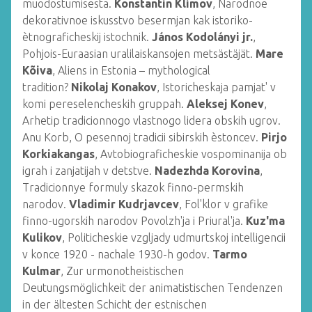
muodostumisesta.
Konstantin Klimov
, Narodnoe
dekorativnoe iskusstvo besermjan kak istoriko-
ètnograficheskij istochnik.
János Kodolányi jr.
,
Pohjois-Euraasian uralilaiskansojen metsästäjät.
Mare
Kõiva
, Aliens in Estonia – mythological
tradition?
Nikolaj Konakov
, Istoricheskaja pamjat' v
komi pereselencheskih gruppah.
Aleksej Konev
,
Arhetip tradicionnogo vlastnogo lidera obskih ugrov.
Anu Korb, O pesennoj tradicii sibirskih èstoncev.
Pirjo
Korkiakangas
, Avtobiograficheskie vospominanija ob
igrah i zanjatijah v detstve.
Nadezhda Korovina
,
Tradicionnye formuly skazok finno-permskih
narodov.
Vladimir Kudrjavcev
, Fol'klor v grafike
finno-ugorskih narodov Povolzh'ja i Priural'ja.
Kuz'ma
Kulikov
, Politicheskie vzgljady udmurtskoj intelligencii
v konce 1920 - nachale 1930-h godov.
Tarmo
Kulmar
, Zur urmonotheistischen
Deutungsmöglichkeit der animatistischen Tendenzen
in der ältesten Schicht der estnischen