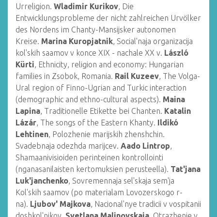
Urreligion.
Wladimir Kurikov
, Die
Entwicklungsprobleme der nicht zahlreichen Urvölker
des Nordens im Chanty-Mansijsker autonomen
Kreise.
Marina Kuropjatnik
, Social'naja organizacija
kol'skih saamov v konce XIX - nachale XX v.
László
Kürti
, Ethnicity, religion and economy: Hungarian
families in Zsobok, Romania.
Rail Kuzeev
, The Volga-
Ural region of Finno-Ugrian and Turkic interaction
(demographic and ethno-cultural aspects).
Maina
Lapina
, Traditionelle Etikette bei Chanten.
Katalin
Lázár
, The songs of the Eastern Khanty.
Ildikó
Lehtinen
, Polozhenie marijskih zhenshchin.
Svadebnaja odezhda marijcev.
Aado Lintrop
,
Shamaanivisioiden perinteinen kontrollointi
(nganasanilaisten kertomuksien perusteella).
Tat'jana
Luk'janchenko
, Sovremennaja sel'skaja sem'ja
Kol'skih saamov (po materialam Lovozerskogo r-
na).
Ljubov' Majkova
, Nacional'nye tradicii v vospitanii
doshkol'nikov.
Svetlana Malinovskaja
, Otrazhenie v