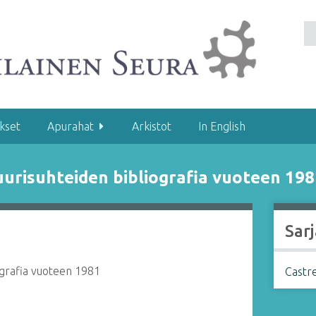
kset
Apurahat
Arkistot
In English
uurisuhteiden bibliografia vuoteen 19
Sarj
iografia vuoteen 1981
Castre