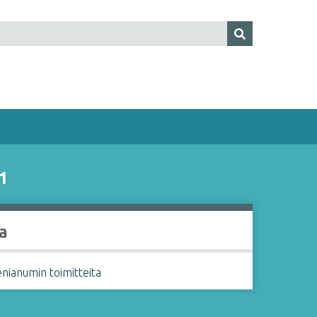
81
a
nianumin toimitteita