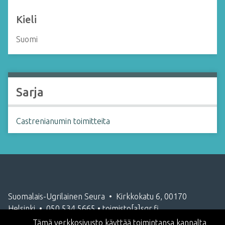
Kieli
Suomi
Sarja
Castrenianumin toimitteita
Suomalais-Ugrilainen Seura • Kirkkokatu 6, 00170
Helsinki • 050 534 5665 • toimisto[a]sgr.fi
Tämä verkkosivusto käyttää toimintansa kannalta