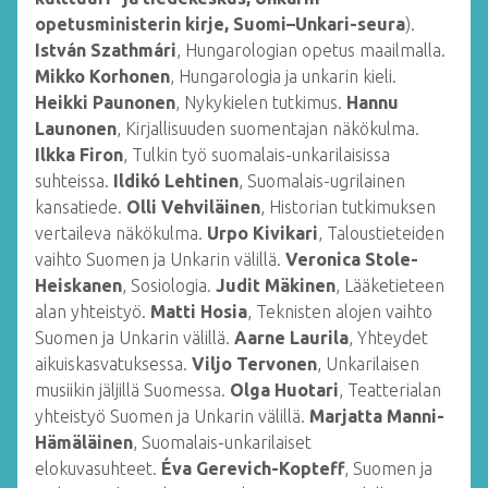
opetusministerin kirje, Suomi–Unkari-seura
).
István Szathmári
, Hungarologian opetus maailmalla.
Mikko Korhonen
, Hungarologia ja unkarin kieli.
Heikki Paunonen
, Nykykielen tutkimus.
Hannu
Launonen
, Kirjallisuuden suomentajan näkökulma.
Ilkka Firon
, Tulkin työ suomalais-unkarilaisissa
suhteissa.
Ildikó Lehtinen
, Suomalais-ugrilainen
kansatiede.
Olli Vehviläinen
, Historian tutkimuksen
vertaileva näkökulma.
Urpo Kivikari
, Taloustieteiden
vaihto Suomen ja Unkarin välillä.
Veronica Stole-
Heiskanen
, Sosiologia.
Judit Mäkinen
, Lääketieteen
alan yhteistyö.
Matti Hosia
, Teknisten alojen vaihto
Suomen ja Unkarin välillä.
Aarne Laurila
, Yhteydet
aikuiskasvatuksessa.
Viljo Tervonen
, Unkarilaisen
musiikin jäljillä Suomessa.
Olga Huotari
, Teatterialan
yhteistyö Suomen ja Unkarin välillä.
Marjatta Manni-
Hämäläinen
, Suomalais-unkarilaiset
elokuvasuhteet.
Éva Gerevich-Kopteff
, Suomen ja