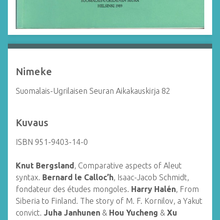
Nimeke
Suomalais-Ugrilaisen Seuran Aikakauskirja 82
Kuvaus
ISBN 951-9403-14-0
Knut Bergsland
, Comparative aspects of Aleut
syntax.
Bernard le Calloc’h
, Isaac-Jacob Schmidt,
fondateur des études mongoles.
Harry Halén
, From
Siberia to Finland. The story of M. F. Kornilov, a Yakut
convict.
Juha Janhunen
&
Hou Yucheng
&
Xu