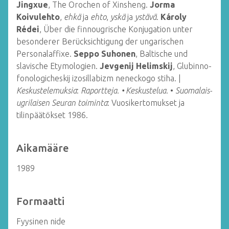
Jingxue
, The Orochen of Xinsheng.
Jorma
Koivulehto
,
ehkä
ja
ehto
,
yskä
ja
ystävä
.
Károly
Rédei
, Über die finnougrische Konjugation unter
besonderer Berücksichtigung der ungarischen
Personalaffixe.
Seppo Suhonen
, Baltische und
slavische Etymologien.
Jevgenij Helimskij
, Glubinno-
fonologicheskij izosillabizm neneckogo stiha. |
Keskustelemuksia
:
Raportteja. • Keskustelua.
•
Suomalais-
ugrilaisen Seuran toiminta
: Vuosikertomukset ja
tilinpäätökset 1986.
Aikamääre
1989
Formaatti
Fyysinen nide