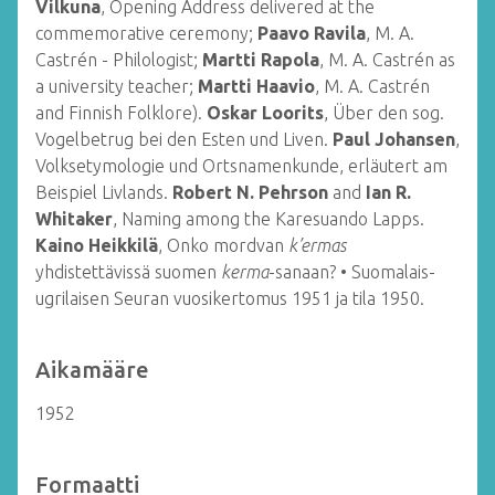
Vilkuna
, Opening Address delivered at the
commemorative ceremony;
Paavo Ravila
, M. A.
Castrén - Philologist;
Martti Rapola
, M. A. Castrén as
a university teacher;
Martti Haavio
, M. A. Castrén
and Finnish Folklore).
Oskar Loorits
, Über den sog.
Vogelbetrug bei den Esten und Liven.
Paul Johansen
,
Volksetymologie und Ortsnamenkunde, erläutert am
Beispiel Livlands.
Robert N. Pehrson
and
Ian R.
Whitaker
, Naming among the Karesuando Lapps.
Kaino Heikkilä
, Onko mordvan
k’ermas
yhdistettävissä suomen
kerma
-sanaan? • Suomalais-
ugrilaisen Seuran vuosikertomus 1951 ja tila 1950.
Aikamääre
1952
Formaatti