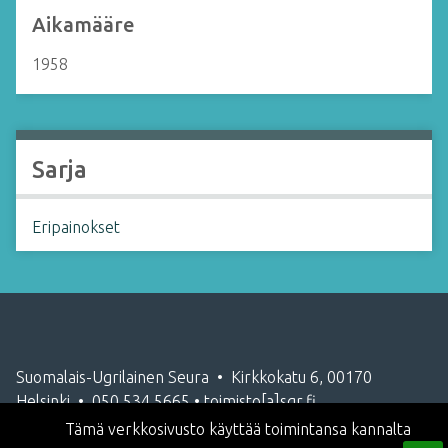
Aikamääre
1958
Sarja
Eripainokset
Suomalais-Ugrilainen Seura • Kirkkokatu 6, 00170
Helsinki • 050 534 5665 • toimisto[a]sgr.fi
Tämä verkkosivusto käyttää toimintansa kannalta