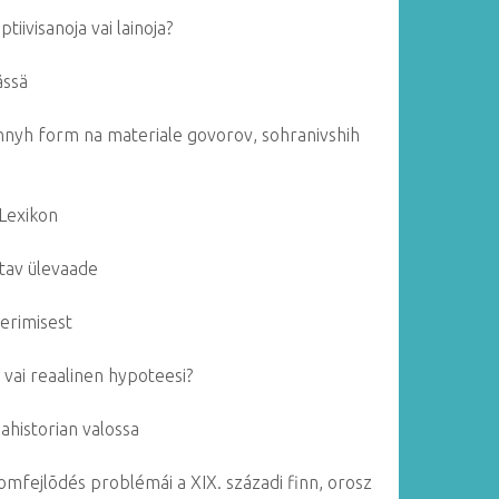
ptiivisanoja vai lainoja?
ässä
nnyh form na materiale govorov, sohranivshih
 Lexikon
atav ülevaade
eerimisest
n vai reaalinen hypoteesi?
nahistorian valossa
lomfejlõdés problémái a XIX. századi finn, orosz