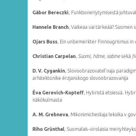
Gábor Bereczki
, Funktioneriytymisestä johtuvat
Hannele Branch
, Vaikeaa vai tärkeää? Suomen 
Ojars Buss
, Ein unbemerkter Finnougrismus in
Christian Carpelan
,
Suomi, häme, sabme
sekä
f
D. V. Cygankin
, Slovoobrazovatel'naja paradigm
arhitektonike èrzjanskogo slovoobrazovanija
Éva Gerevich-Kopteff
, Hybristä etsiessä. Hybr
näkökulmasta
A. M. Grebneva
, Mikonimicheskaja leksika v g
Riho Grünthal
, Suomalais-virolaisia meriyhteyksi