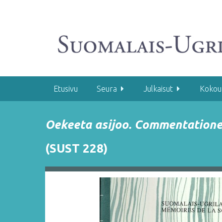
S
i
i
r
r
y
p
ä
Etusivu
Seura
Julkaisut
Kokou
ä
s
Oekeeta asijoo. Commentatione
i
s
(SUST 228)
ä
l
t
ö
ö
n