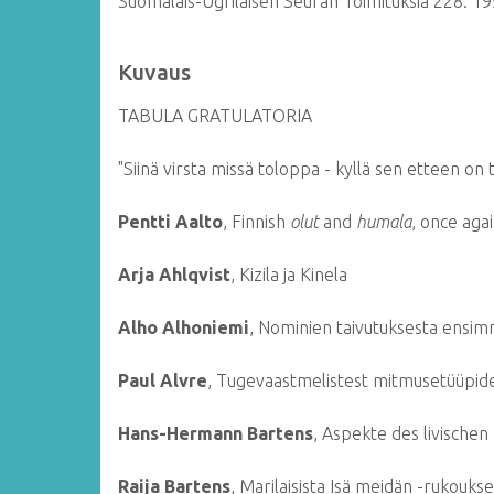
Suomalais-Ugrilaisen Seuran Toimituksia 228.
19
Kuvaus
TABULA GRATULATORIA
"Siinä virsta missä toloppa - kyllä sen etteen o
Pentti Aalto
, Finnish
olut
and
humala
, once aga
Arja Ahlqvist
, Kizila ja Kinela
Alho Alhoniemi
, Nominien taivutuksesta ensimm
Paul Alvre
, Tugevaastmelistest mitmusetüüpides
Hans-Hermann Bartens
, Aspekte des livischen
Raija Bartens
, Marilaisista Isä meidän -rukouks