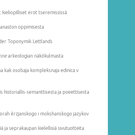
 kieliopilliset erot tseremississä
sanaston oppimisesta
 der Toponymik Lettlands
inne
arkeologian näkökulmasta
a kak osobaja kompleksnaja edinica v
is historiallis-semanttisesta ja poeettisesta
ovorah èrzjanskogo i mokshanskogo jazykov
ä ja seprakaupan kielellisiä sivutuotteita