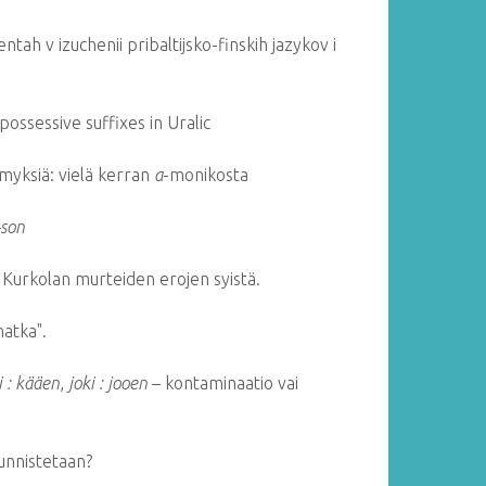
tah v izuchenii pribaltijsko-finskih jazykov i
possessive suffixes in Uralic
myksiä: vielä kerran
a
-monikosta
-son
Kurkolan murteiden erojen syistä.
atka".
i : kääen
,
joki : jooen
– kontaminaatio vai
 tunnistetaan?