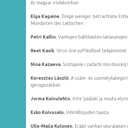
és magyar irodalomban
Elga Kagaine
, Einige weniger betrachtete Ent
Mundarten des Lettischen
Petri Kallio
, Vanhojen balttilaisten lainasanojen
Reet Kasik
, Viron
line
-suffiksilliset tekijännimet
Nina Kazaeva
, Sostojanie i zadachi mordovskoj
Keresztes László
, A szám- és személykategóri
igeragozásban
Jorma Koivulehto
,
Kiire
'päälaki' ja muuta etym
Esko Koivusalo
, Inhimillisyyden tausta
Ulla-Maija Kulonen
, Erään vanhan seuralaisen