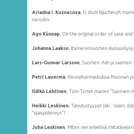
Ariadna I. Kuznecova
, O dvuh kljuchevyh momen
narodov
Ago Künnap
, On the original order of case and 
Johanna Laakso
, Itämerensuomen ikuisuuskysy
Lars-Gunnar Larsson
, Suomen
-hän
ja saamen
Petri Lauerma
, Reunahuomautuksia Rosonan ja 
Ildikó Lehtinen
, Tüm-Tümin marien "Suomen-m
Heikki Leskinen
, Taivutustyyppi
laki : laaen
,
käs
"sijaispidennys"?
Juha Leskinen
, Miten vieraskielisiä imitatiiveja