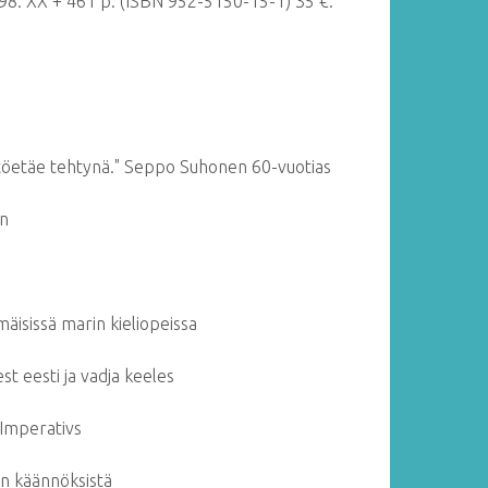
98. XX + 461 p.
(ISBN 952-5150-15-1) 35 €.
n töetäe tehtynä." Seppo Suhonen 60-vuotias
in
äisissä marin kieliopeissa
t eesti ja vadja keeles
 Imperativs
en käännöksistä