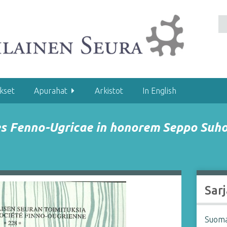
kset
Apurahat
Arkistot
In English
s Fenno-Ugricae in honorem Seppo Suho
Sarj
Suoma