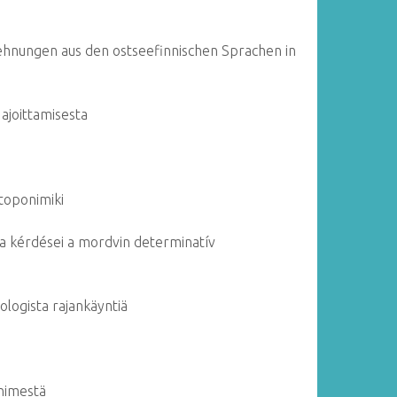
lehnungen aus den ostseefinnischen Sprachen in
 ajoittamisesta
 toponimiki
a kérdései a mordvin determinatív
ologista rajankäyntiä
 nimestä