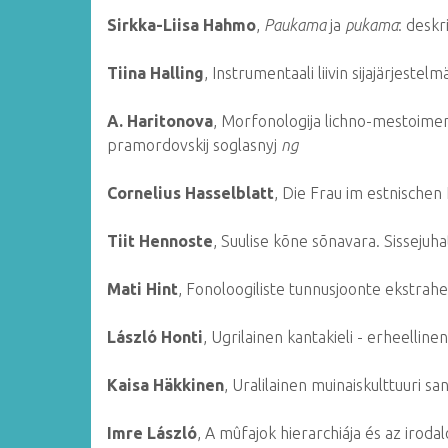
Sirkka-Liisa Hahmo
,
Paukama
ja
pukama
: deskri
Tiina Halling
, Instrumentaali liivin sijajärjestelm
A. Haritonova
, Morfonologija lichno-mestoime
pramordovskij soglasnyj
ng
Cornelius Hasselblatt
, Die Frau im estnischen
Tiit Hennoste
, Suulise kõne sõnavara. Sissejuh
Mati Hint
, Fonoloogiliste tunnusjoonte ekstrah
László Honti
, Ugrilainen kantakieli - erheelline
Kaisa Häkkinen
, Uralilainen muinaiskulttuuri sa
Imre László
, A mûfajok hierarchiája és az iroda